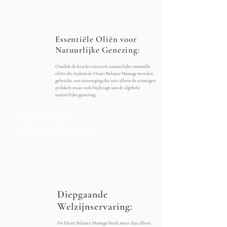
toegepast, waardoor een unieke en diepgaande
helende ervaring ontstaat.
Essentiële Oliën voor
Natuurlijke Genezing:
Ontdek de kracht van 100% natuurlijke essentiële
oliën die tijdens de Heart Balance Massage worden
gebruikt, een toevoeging die niet alleen de zintuigen
prikkelt maar ook bijdraagt aan de algehele
natuurlijke genezing.
Maatwerk voor
Individuele Behoeften:
Elke Heart Balance Massage wordt afgestemd op de
specifieke behoeften van de klant, waardoor een
persoonlijke benadering van welzijn ontstaat die
verder gaat dan standaard behandelingen.
Diepgaande
Welzijnservaring:
De Heart Balance Massage biedt meer dan alleen