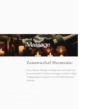
we door gebruik te maken van speciale, zachte massagetechnieken in
verschillende fases. Voeg daarbij het gebruik van 100% natuurlijke
essentiële oliën, en je krijgt een bijzondere massage die niet alleen helpt
bij fysiek herstel, maar ook een diepgaand gevoel van welzijn bevordert.
Prijs
60 min | 99,- euro
Massage
Zenuwstelsel Harmonie:
Heart Balance Massage is doelgericht ontworpen om
het zenuwstelsel in balans te brengen, waardoor diepe
ontspanning en een gevoel van innerlijke harmonie
ontstaan.
Unieke Massage
Technieken:
Ervaar de subtiliteit van speciaal ontwikkelde
massage technieken die in meerdere fases worden