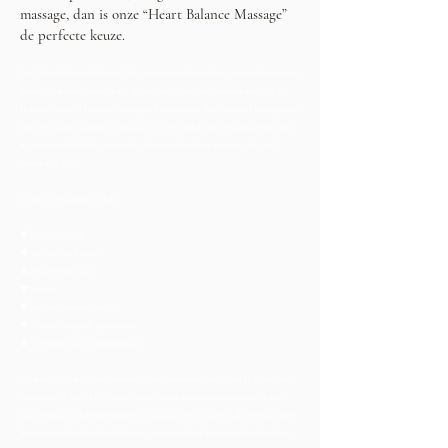
massage, dan is onze “Heart Balance Massage”
de perfecte keuze.
De "Heart Balance Massage" kan gerust een bijzondere en unieke ervaring
genoemd worden omdat het als doel heeft om het zenuwstelsel van het
lichaam weer in balans te brengen. Dit doen we door middel van speciale
fijne en zachte massage technieken in een aantal fases. Daarnaast werken
we met verschillende essentiele olieen tijdens deze massage die 100%
natuurlijk zijn.
Herken je Klachten zoals;
❃ Energiegebrek
❃ Verlies van balans
❃ Slaapproblemen
❃ Stress
❃ Stemmingswisselingen
❃ Overweldigende gedachten
❃ Verlangen naar ontspanning
Vaak negeren we deze signalen, en we gaan door totdat ons lichaam niet
meer verder kan. Als je een of meer van deze klachten herkent, belooft
deze massage een buitengewone en unieke ervaring, met als primair doel
het zenuwstelsel van het lichaam in evenwicht te brengen. Dit bereiken