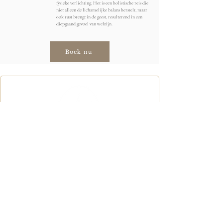
fysieke verlichting. Het is een holistische reis die
niet alleen de lichamelijke balans herstelt, maar
ook rust brengt in de geest, resulterend in een
diepgaand gevoel van welzijn.
Boek nu
Menu
Home