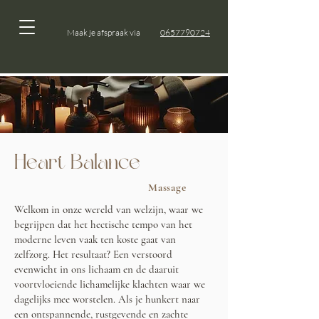
Maak je afspraak via
0657790724
Heart Balance
Massage
Welkom in onze wereld van welzijn, waar we
begrijpen dat het hectische tempo van het
moderne leven vaak ten koste gaat van
zelfzorg. Het resultaat? Een verstoord
evenwicht in ons lichaam en de daaruit
voortvloeiende lichamelijke klachten waar we
dagelijks mee worstelen. Als je hunkert naar
een ontspannende, rustgevende en zachte