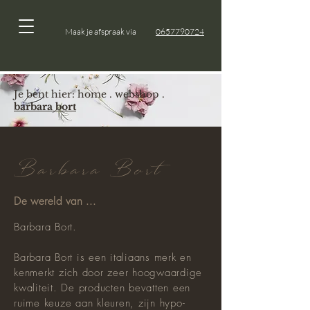
Maak je afspraak via
0657790724
Je bent hier:
home
.
webshop
.
barbara bort
Barbara Bort
De wereld van ...
Barbara Bort.
Barbara Bort is een italiaans merk en
kenmerkt zich door zeer hoogwaardige
kwaliteit. De producten bevatten een
ruime keuze aan kleuren, zijn hypo-