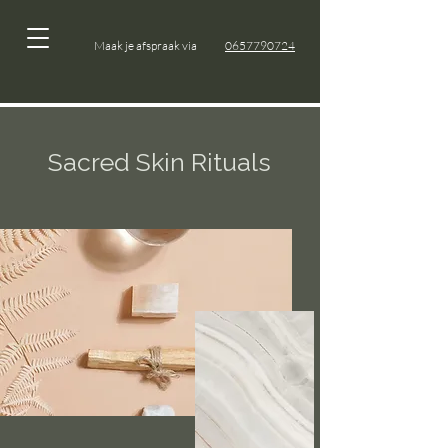
Maak je afspraak via
0657790724
Sacred Skin Rituals