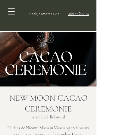
Maak je afspraak via
0657790724
NEW MOON CACAO
CEREMONIE
vr 28 feb
  |  
Bolsward
Tijdens de Nieuwe Maan in Vissen op 28 februari
nodig ik je uit voor een bijzondere Cacao