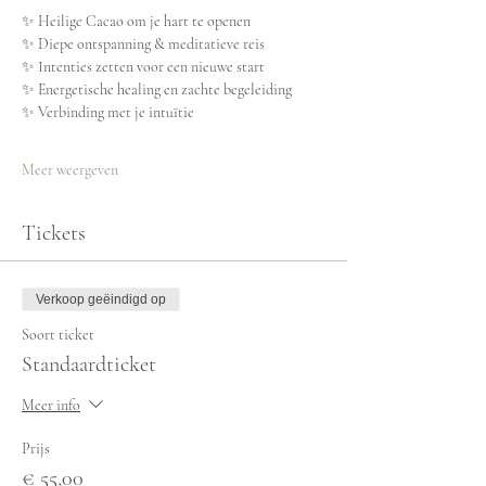
✨ Heilige Cacao om je hart te openen
✨ Diepe ontspanning & meditatieve reis
✨ Intenties zetten voor een nieuwe start
✨ Energetische healing en zachte begeleiding
✨ Verbinding met je intuïtie
Meer weergeven
Tickets
Verkoop geëindigd op
Soort ticket
Standaardticket
Meer info
Prijs
€ 55,00