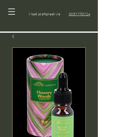
Maak je afspraak via
0657790724