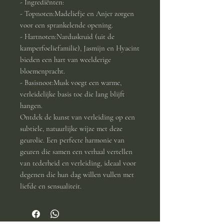
- Ingrediënten:
- Topnoten:Madeliefje en Anjer zorgen
voor een sprankelende opening.
- Hartnoten:Narduskruid (uit de
kamperfoeliefamilie), Jasmijn en Hyacint
bieden een hart van weelderige
bloemenpracht.
- Basisnoot:Musk voegt een warme,
verleidelijke basis toe die lang blijft
hangen.
Ontdek de kunst van verleiding op een
subtiele, natuurlijke wijze met deze
geurolie. Een perfecte harmonie van
geuren die samen een verhaal vertellen
van tederheid en verleiding, ideaal voor
degenen die hun dag willen vullen met
liefde en sensualiteit.