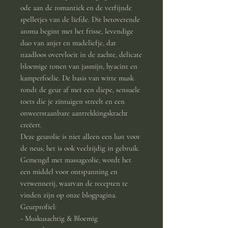
ode aan de romantiek en de verfijnde
spelletjes van de liefde. Dit betoverende
aroma begint met het frisse, levendige
duo van anjer en madeliefje, dat
naadloos overvloeit in de zachte, delicate
bloemige tonen van jasmijn, hyacint en
kamperfoelie. De basis van witte musk
rondt de geur af met een diepe, sensuele
toets die je zintuigen streelt en een
onweerstaanbare aantrekkingskracht
creëert.
Deze geurolie is niet alleen een lust voor
de neus; het is ook veelzijdig in gebruik.
Gemengd met massageolie, wordt het
een middel voor ontspanning en
verwennerij, waarvan de recepten te
vinden zijn op onze blogpagina.
Geurprofiel:
- Muskusachtig & Bloemig