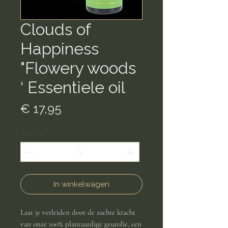
Clouds of
Happiness
"Flowery woods
‘ Essentiele oil
Prijs
€ 17,95
Aantal
*
In winkelwagen
Laat je verleiden door de zachte kracht
van onze 100% plantaardige geurolie, een