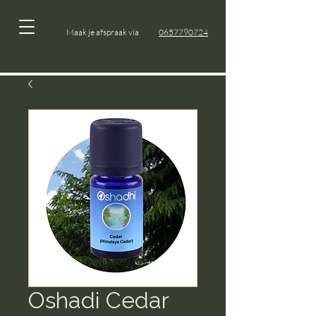
Maak je afspraak via
0657790724
Oshadi Cedar