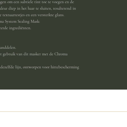
gen om een subtiele tint toe te voegen en de
leur diep in het haar te sluiten, resulterend in
 textuurrestjes en een versterkte glans.
ma System Sealing Mask:
eerde ingrediënten.
tanddelen.
het gebruik van dit masker met de Chroma
dezelfde lijn, ontworpen voor hittebescherming