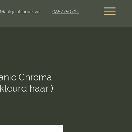
Maak je afspraak via
0657790724
anic Chroma
kleurd haar )