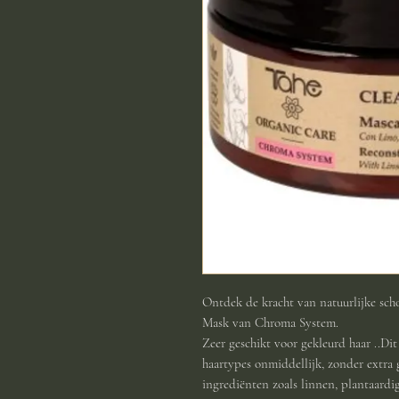
Ontdek de kracht van natuurlijke sch
Mask van Chroma System.
Zeer geschikt voor gekleurd haar ..Dit
haartypes onmiddellijk, zonder extra 
ingrediënten zoals linnen, plantaard