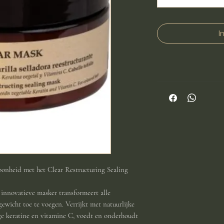
I
oonheid met het Clear Restructuring Sealing
 innovatieve masker transformeert alle
gewicht toe te voegen. Verrijkt met natuurlijke
ige keratine en vitamine C, voedt en onderhoudt