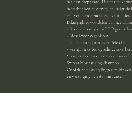
het haar diepgaand. Het unieke vermo
haarschubben te verzegelen, helpt de k
een verbeterde zachtheid, verminderde
Belangrijkste voordelen van het Chro
- Bevat natuurlijke en ECO-gecertific
- Ideaal voor veganisten.
- Samengesteld met essentiële oliën.
- Verrijkt met biologische actieve bes
Voor het beste resultaat, combineer 
System Moisturizing Shampoo.
Ontdek ook ons stylingserum binnen 
en verzorging van de haarpunten."