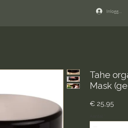
Inloggen
Tahe org
Mask (ge
Prijs
€ 25,95
Aantal
*