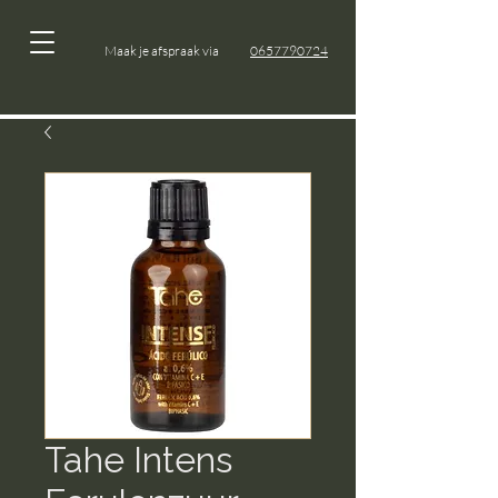
Maak je afspraak via
0657790724
Tahe Intens