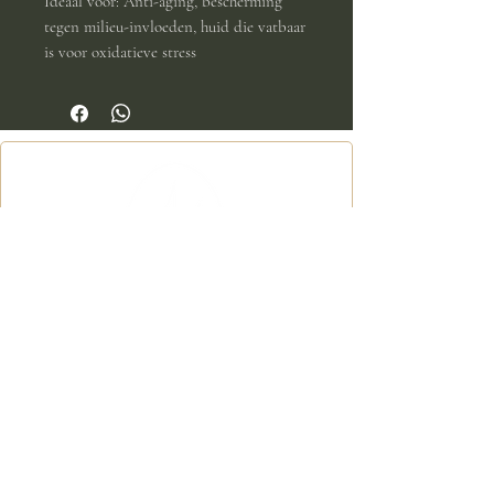
Ideaal voor: Anti-aging, bescherming
tegen milieu-invloeden, huid die vatbaar
is voor oxidatieve stress
Menu
Home
Mijn waardes