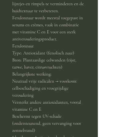
lijntjes en rimpels te verminderen en de
huidtextuur te verbeteren.
Ferulonzuur wordt meestal toegepast in
serums en crèmes, vaak in combinatie
met vitamine C en E voor een sterk
antiverouderingsproduct.
Ferulonzuur
Type: Antioxidant (fenolisch zuur)
Bron: Plantaardige celwanden (rijst,
tarwe, haver, citrusvruchten)
Belangrijkste werking:
Neutraal vrije radicalen → voorkomt
celbeschadiging en vroegtijdige
veroudering
Versterkt andere antioxidanten, vooral
vitamine C en E
Beschermt tegen UV-schade
(ondersteunend, geen vervanging voor
zonnebrand)