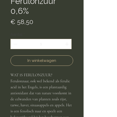
Ferulonzuur
0,6%
Prijs
€ 58,50
Aantal
*
In winkelwagen
WAT IS FERULONZUUR?
Ferulonzuur, ook wel bekend als ferulic
acid in het Engels, is een plantaardig
antioxidant dat van nature voorkomt in
de celwanden van planten zoals rijst,
tarwe, haver, sinaasappels en appels. Het
is een fenolisch zuur en speelt een
belangrijke rol bij het beschermen van