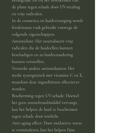
de plant tegen schade door UV-straling
en vrije radicalen.
In de cosmetica en huidverzorging wordt
ferulonzuur vaak gebruikt vanwege de
volgende eigenschappen:
Antioxidant: Het neutraliseert vrije
radicalen die de huidcellen kunnen
beschadigen en zo huidveroudering
kunnen versnellen.
Versterkt andere antioxidanten: Het
werkt synergistisch met vitamine C en E,
waardoor deze ingrediënten effectiever
worden.
Bescherming tegen UV-schade: Hoewel
het geen zonnebrandmiddel vervangt,
kan het helpen de huid te beschermen
tegen schade door zonlicht.
Anti-aging effect: Door oxidatieve stress
te verminderen, kan het helpen fijne