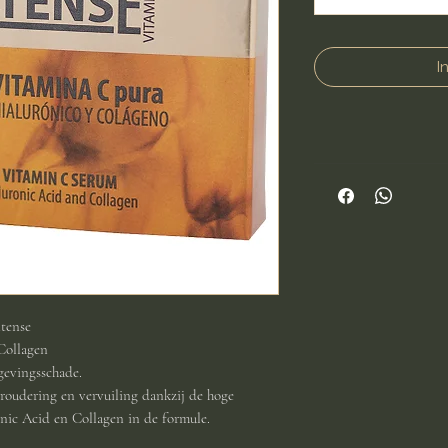
I
ntense
Collagen
gevingsschade.
roudering en vervuiling dankzij de hoge
nic Acid en Collagen in de formule.