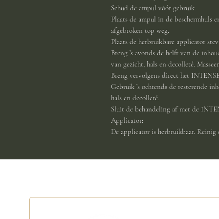
Schud de ampul vóór gebruik.
Plaats de ampul in de beschermhuls en
afgebroken top weg.
Plaats de herbruikbare applicator ste
Breng ’s avonds de helft van de inho
van gezicht, hals en decolleté. Masseer
Breng vervolgens direct het INT
Gebruik ’s ochtends de resterende inh
hals en decolleté.
Sluit de behandeling af met de 
Applicator:
De applicator is herbruikbaar. Reinig