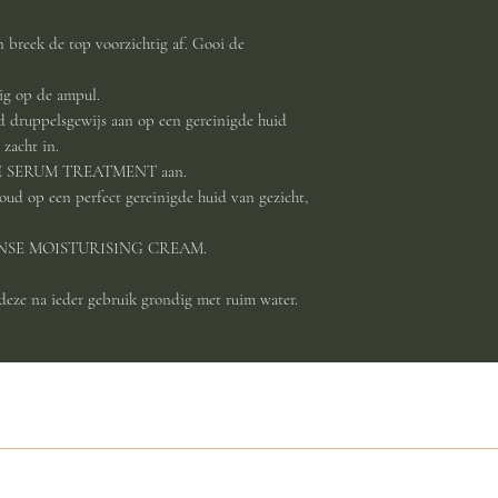
 breek de top voorzichtig af. Gooi de
vig op de ampul.
ud druppelsgewijs aan op een gereinigde huid
 zacht in.
ENSE SERUM TREATMENT aan.
oud op een perfect gereinigde huid van gezicht,
INTENSE MOISTURISING CREAM.
 deze na ieder gebruik grondig met ruim water.