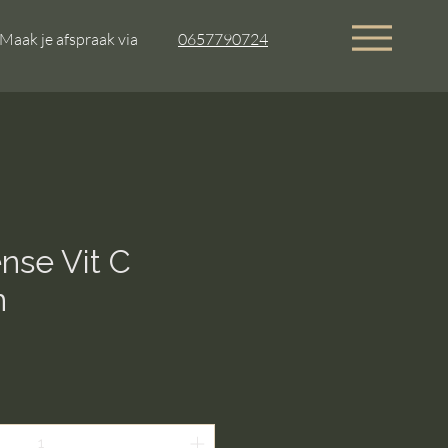
Maak je afspraak via
0657790724
nse Vit C
n