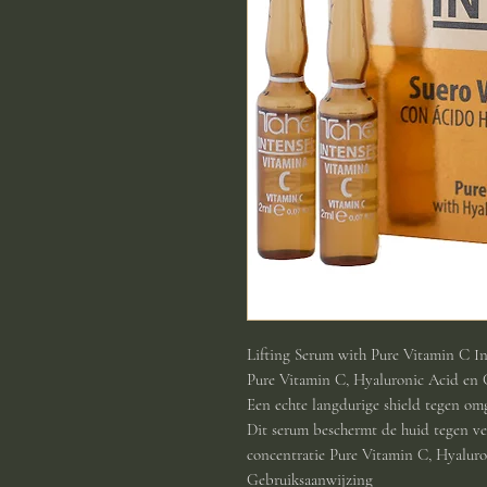
Lifting Serum with Pure Vitamin C I
Pure Vitamin C, Hyaluronic Acid en 
Een echte langdurige shield tegen om
Dit serum beschermt de huid tegen ve
concentratie Pure Vitamin C, Hyaluro
Gebruiksaanwijzing