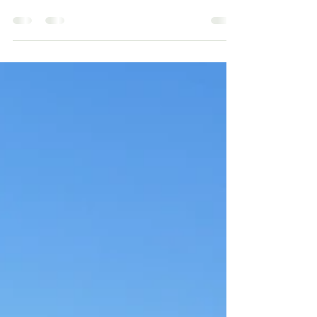
Van protocollen naar pure intuïtie – mijn
nieuwe weg in het beautyvak De afgelopen
maanden heb ik lagen van mezelf afgepeld.
Niet alleen...