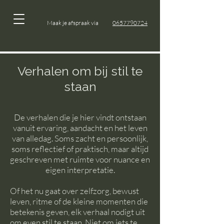
Maak je afspraak via
0657790724
Verhalen om bij stil te
staan
De verhalen die je hier vindt ontstaan
vanuit ervaring, aandacht en het leven
van alledag. Soms zacht en persoonlijk,
soms reflectief of praktisch, maar altijd
geschreven met ruimte voor nuance en
eigen interpretatie.
Of het nu gaat over zelfzorg, bewust
leven, ritme of de kleine momenten die
betekenis geven, elk verhaal nodigt uit
om even stil te staan. Niet om iets te