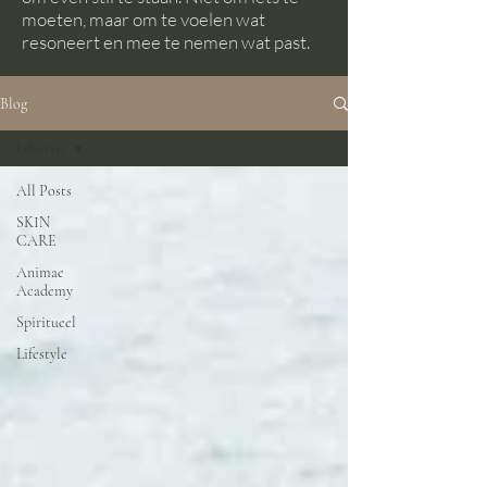
moeten, maar om te voelen wat
resoneert en mee te nemen wat past.
Blog
Lifestyle
All Posts
SKIN
CARE
Animae
Academy
Spiritueel
Lifestyle